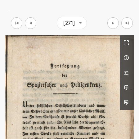
[271]