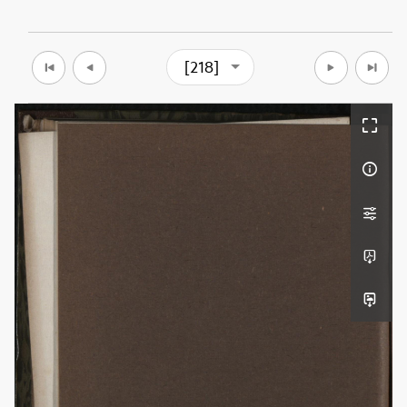
[218]