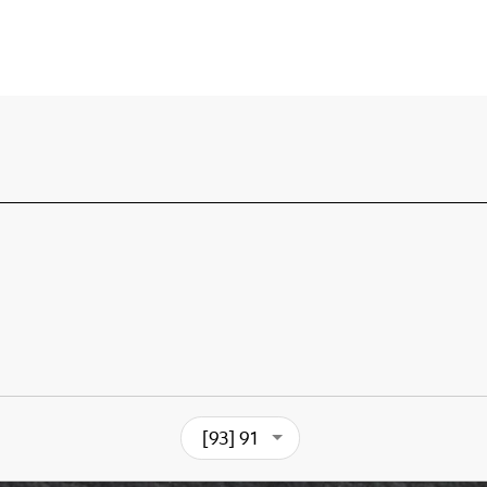
[93] 91