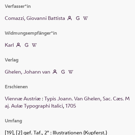
Verfasser*in
Comazzi, Giovanni Battista
Widmungsempfänger*in
Karl
Verlag
Ghelen, Johann van
Erschienen
Viennæ Austriæ
:
Typis Joann. Van Ghelen, Sac. Cæs. M
aj. Aulæ Typographi Italici
,
1705
Umfang
[19], [2] gef. Taf., 2°
: Illustrationen (Kupferst.)