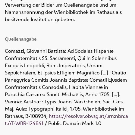
Verwertung der Bilder um Quellenangabe und um
Namensnennung der Wienbibliothek im Rathaus als
besitzende Institution gebeten.
Quellenangabe
Comazzi, Giovanni Battista: Ad Sodales Hispanæ
Confraternitatis SS. Sacramenti, Qui In Solennibus
Exequiis Leopoldi, Rom. Imperatoris, Urnam
Sepulchralem, Et Ipsius Effigiem Magnifico [...] : Oratio
Panegyrica Comitis Joannis Baptistæ Comatii Ejusdem
Confraternitatis Consodalis, Habita Viennæ in
Parochia Cæsarea Sancti Michaëlis, Anno 1705. [...].
Viennæ Austriæ : Typis Joann. Van Ghelen, Sac. Cæs.
Maj. Aulæ Typographi Italici, 1705. Wienbibliothek im
Rathaus,
B-108934
,
https://resolver.obvsg.at/urn:nbn:a
t:AT-WBR-124841
/ Public Domain Mark 1.0