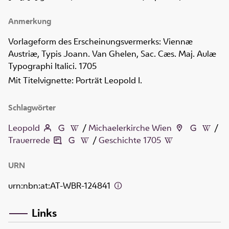
Anmerkung
Vorlageform des Erscheinungsvermerks: Viennæ
Austriæ, Typis Joann. Van Ghelen, Sac. Cæs. Maj. Aulæ
Typographi Italici. 1705
Mit Titelvignette: Porträt Leopold I.
Schlagwörter
Leopold
/
Michaelerkirche Wien
/
Trauerrede
/
Geschichte 1705
URN
urn:nbn:at:AT-WBR-124841
Links