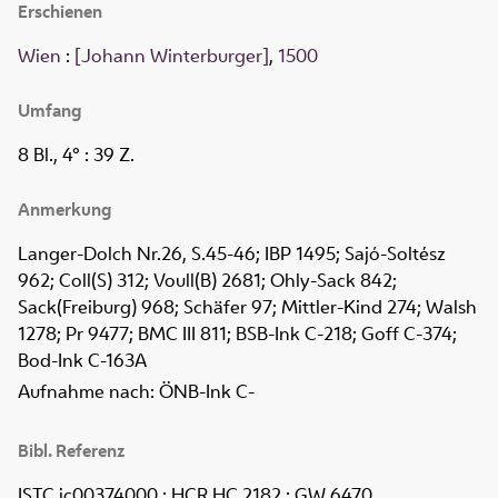
Erschienen
Wien
:
[Johann Winterburger]
,
1500
Umfang
8 Bl., 4°
: 39 Z.
Anmerkung
Langer-Dolch Nr.26, S.45-46; IBP 1495; Sajó-Soltész
962; Coll(S) 312; Voull(B) 2681; Ohly-Sack 842;
Sack(Freiburg) 968; Schäfer 97; Mittler-Kind 274; Walsh
1278; Pr 9477; BMC III 811; BSB-Ink C-218; Goff C-374;
Bod-Ink C-163A
Aufnahme nach: ÖNB-Ink C-
Bibl. Referenz
ISTC ic00374000 ; HCR HC 2182 ; GW 6470