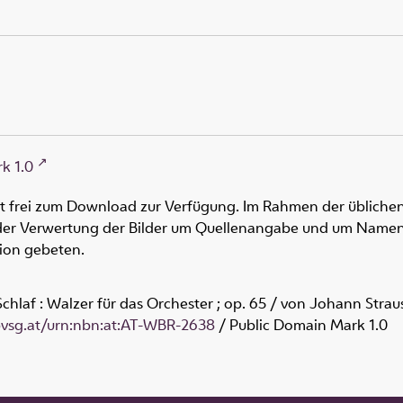
k 1.0
ht frei zum Download zur Verfügung. Im Rahmen der üblichen
oder Verwertung der Bilder um Quellenangabe und um Namen
tion gebeten.
chlaf : Walzer für das Orchester ; op. 65 / von Johann Strau
obvsg.at/urn:nbn:at:AT-WBR-2638
/ Public Domain Mark 1.0