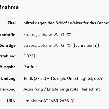
ufnahme
Titel
Mittel gegen den Schlaf
:
Walzer für das Orches
onist*in
Strauss, Johann
Sonstige
Strauss, Johann
[[SchreiberIn]]
tstehung
[1833]
Ausgabe
Partitur
Umfang
14 Bl. (27 SS) + 1 S. eigh. Umschlagtitel, qu.4°
merkung
Ausreifung / Entstehungsstufe: Reinschrift
URN
urn:nbn:at:AT-WBR-2638