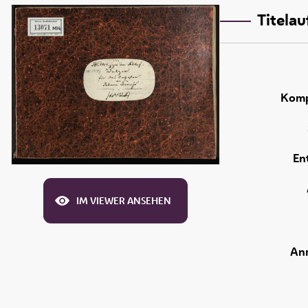
Titela
Komp
En
IM VIEWER ANSEHEN
An