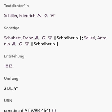
Textdichter*in
Schiller, Friedrich
Sonstige
Schubert, Franz
[[SchreiberIn]]
;
Salieri, Anto
nio
[[SchreiberIn]]
Entstehung
1813
Umfang
2 Bl., 4°
URN
urn:nbn:at:AT-WBR-4641