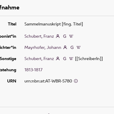
ufnahme
Titel
Sammelmanuskript [fing. Titel]
onist*in
Schubert, Franz
ichter*in
Mayrhofer, Johann
Sonstige
Schubert, Franz
[[SchreiberIn]]
tstehung
1813-1817
URN
urn:nbn:at:AT-WBR-5780