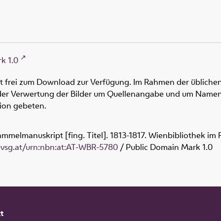
k 1.0
ht frei zum Download zur Verfügung. Im Rahmen der üblichen
oder Verwertung der Bilder um Quellenangabe und um Namen
tion gebeten.
ammelmanuskript [fing. Titel]. 1813-1817. Wienbibliothek im
obvsg.at/urn:nbn:at:AT-WBR-5780
/ Public Domain Mark 1.0
t