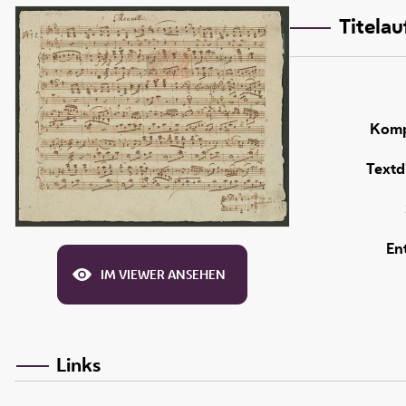
Titela
Komp
Textd
En
IM VIEWER ANSEHEN
Links