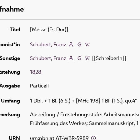
ufnahme
Titel
[Messe (Es-Dur)]
onist*in
Schubert, Franz
Sonstige
Schubert, Franz
[[SchreiberIn]]
tstehung
1828
Ausgabe
Particell
Umfang
1 Dbl. + 1 Bl. (6 S.) + [MHc 198] 1 Bl. (1 S.), qu.4°
merkung
Ausreifung / Entstehungsstufe: Arbeitsmanuskr
Frühfassung des Werkes; Sammelmanuskript, 1 Db
URN
urn:nbn:at:AT-WBR-5989