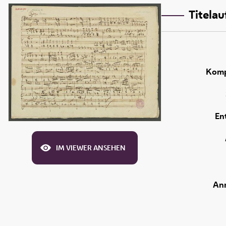
Titela
Komp
En
IM VIEWER ANSEHEN
An