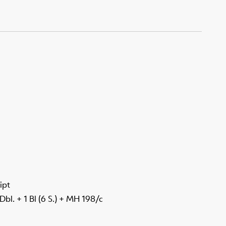
ipt
l. + 1 Bl (6 S.) + MH 198/c