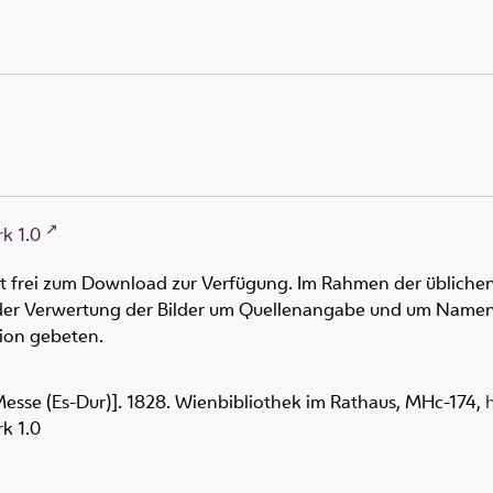
k 1.0
ht frei zum Download zur Verfügung. Im Rahmen der üblichen
oder Verwertung der Bilder um Quellenangabe und um Namen
tion gebeten.
Messe (Es-Dur)]. 1828. Wienbibliothek im Rathaus,
MHc-174
,
k 1.0