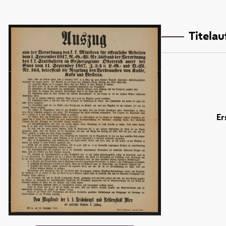
Titela
Er