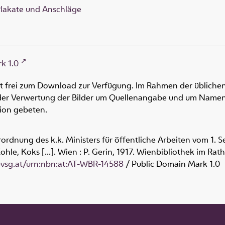
lakate und Anschläge
k 1.0
ht frei zum Download zur Verfügung. Im Rahmen der üblichen
oder Verwertung der Bilder um Quellenangabe und um Namen
tion gebeten.
ordnung des k.k. Ministers für öffentliche Arbeiten vom 1. S
hle, Koks [...]. Wien : P. Gerin, 1917. Wienbibliothek im Rat
obvsg.at/urn:nbn:at:AT-WBR-14588
/ Public Domain Mark 1.0