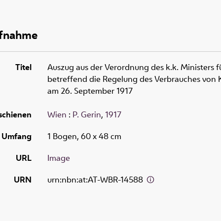
ufnahme
Titel
Auszug aus der Verordnung des k.k. Ministers fü
betreffend die Regelung des Verbrauches von Ko
am 26. September 1917
schienen
Wien
:
P. Gerin
,
1917
Umfang
1 Bogen, 60 x 48 cm
URL
Image
URN
urn:nbn:at:AT-WBR-14588