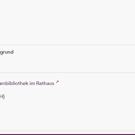
rgrund
enbibliothek im Rathaus
H)