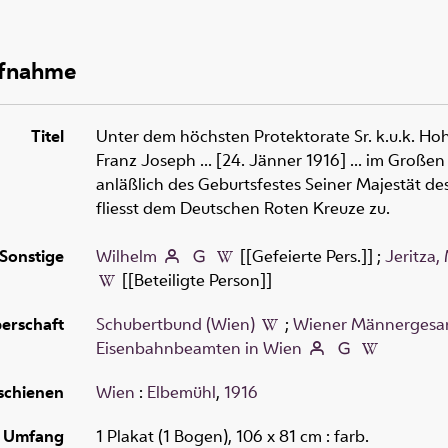
ufnahme
Titel
Unter dem höchsten Protektorate Sr. k.u.k. Ho
Franz Joseph ... [24. Jänner 1916] ... im Groß
anläßlich des Geburtsfestes Seiner Majestät des
fliesst dem Deutschen Roten Kreuze zu.
Sonstige
Wilhelm
[[Gefeierte Pers.]]
;
Jeritza,
[[Beteiligte Person]]
erschaft
Schubertbund (Wien)
;
Wiener Männergesa
Eisenbahnbeamten in Wien
schienen
Wien
:
Elbemühl
,
1916
Umfang
1 Plakat (1 Bogen), 106 x 81 cm
: farb.