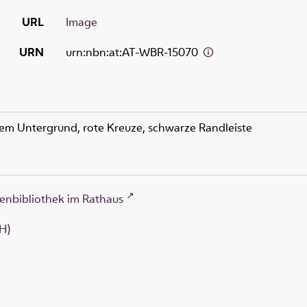
URL
Image
URN
urn:nbn:at:AT-WBR-15070
ißem Untergrund, rote Kreuze, schwarze Randleiste
enbibliothek im Rathaus
H)