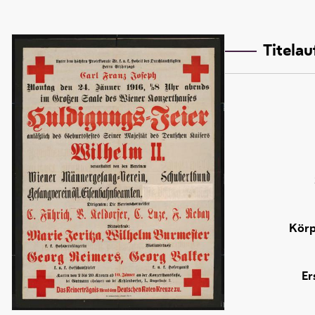
Titela
Körp
Er