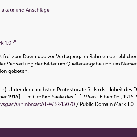
lakate und Anschläge
k 1.0
ht frei zum Download zur Verfügung. Im Rahmen der üblichen
oder Verwertung der Bilder um Quellenangabe und um Namen
tion gebeten.
): Unter dem höchsten Protektorate Sr. k.u.k. Hoheit des D
ner 1916] ... im Großen Saale des [...]. Wien : Elbemühl, 191
obvsg.at/urn:nbn:at:AT-WBR-15070
/ Public Domain Mark 1.0