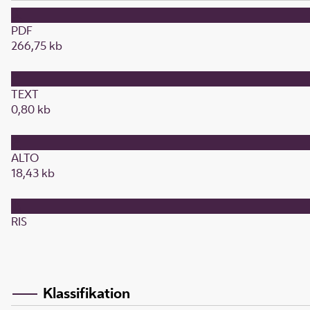
PDF
266,75 kb
TEXT
0,80 kb
ALTO
18,43 kb
RIS
Klassifikation