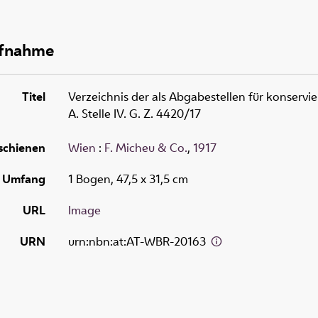
ufnahme
Titel
Verzeichnis der als Abgabestellen für konservier
A. Stelle IV. G. Z. 4420/17
schienen
Wien
:
F. Micheu & Co.
,
1917
Umfang
1 Bogen, 47,5 x 31,5 cm
URL
Image
URN
urn:nbn:at:AT-WBR-20163