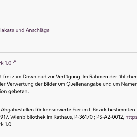
lakate und Anschläge
k 1.0
ht frei zum Download zur Verfügung. Im Rahmen der üblichen
oder Verwertung der Bilder um Quellenangabe und um Namen
tion gebeten.
 Abgabestellen für konservierte Eier im I. Bezirk bestimmten M
 1917. Wienbibliothek im Rathaus,
P-36170 ; PS-A2-0012
,
http
k 1.0