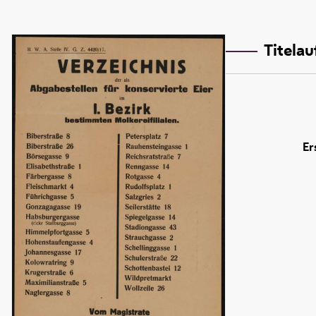
Titela
Er