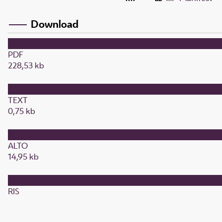
Download
PDF
228,53 kb
TEXT
0,75 kb
ALTO
14,95 kb
RIS