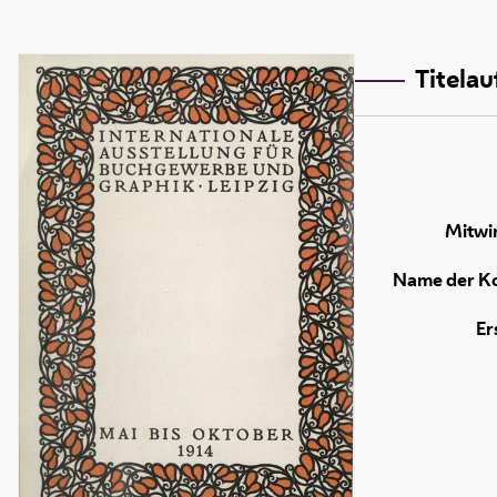
Titela
Mitwi
Name der K
Er