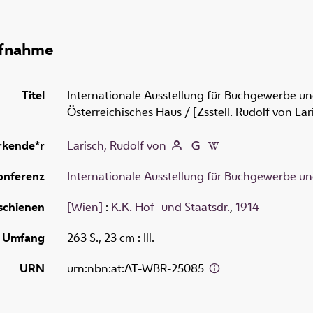
ufnahme
Titel
Internationale Ausstellung für Buchgewerbe un
Österreichisches Haus
/ [Zsstell. Rudolf von Lar
rkende*r
Larisch, Rudolf von
onferenz
Internationale Ausstellung für Buchgewerbe un
schienen
[Wien]
:
K.K. Hof- und Staatsdr.
,
1914
Umfang
263 S., 23 cm
: Ill.
URN
urn:nbn:at:AT-WBR-25085