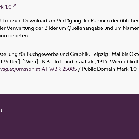
k 1.0
ht frei zum Download zur Verfügung. Im Rahmen der üblichen
oder Verwertung der Bilder um Quellenangabe und um Namen
tion gebeten.
stellung für Buchgewerbe und Graphik, Leipzig : Mai bis Okto
lf Vetter]. [Wien] : K.K. Hof- und Staatsdr., 1914. Wienbiblio
obvsg.at/urn:nbn:at:AT-WBR-25085
/ Public Domain Mark 1.0
t