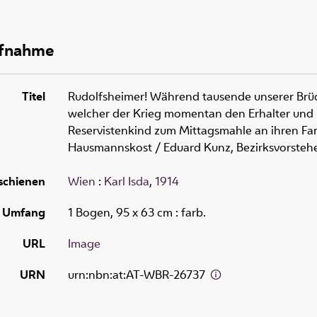
ufnahme
Titel
Rudolfsheimer! Während tausende unserer Brüde
welcher der Krieg momentan den Erhalter und Er
Reservistenkind zum Mittagsmahle an ihren Fam
Hausmannskost
/ Eduard Kunz, Bezirksvorsteh
schienen
Wien
:
Karl Isda
,
1914
Umfang
1 Bogen, 95 x 63 cm
: farb.
URL
Image
URN
urn:nbn:at:AT-WBR-26737