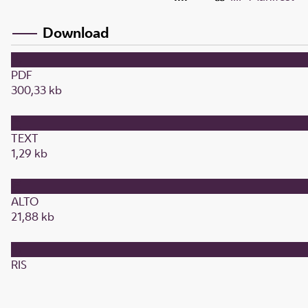
Download
PDF
300,33 kb
TEXT
1,29 kb
ALTO
21,88 kb
RIS