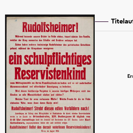
Titela
Er