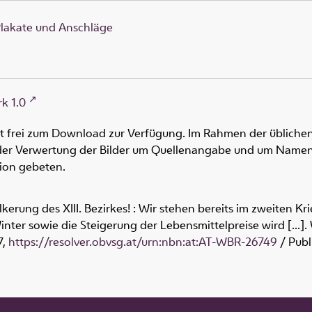
lakate und Anschläge
k 1.0
ht frei zum Download zur Verfügung. Im Rahmen der üblichen
oder Verwertung der Bilder um Quellenangabe und um Namen
tion gebeten.
lkerung des XIII. Bezirkes! : Wir stehen bereits im zweiten 
er sowie die Steigerung der Lebensmittelpreise wird [...]. W
7
,
https://resolver.obvsg.at/urn:nbn:at:AT-WBR-26749
/ Publ