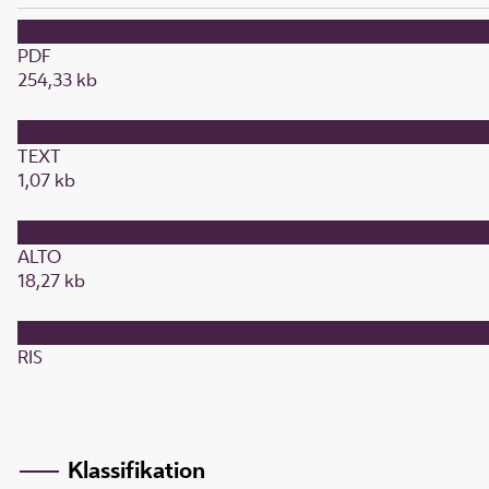
PDF
254,33 kb
TEXT
1,07 kb
ALTO
18,27 kb
RIS
Klassifikation