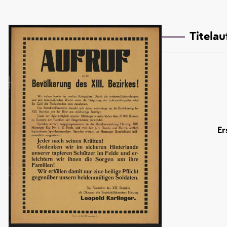
Titela
Er