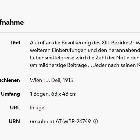
ufnahme
Titel
Aufruf an die Bevölkerung des XIII. Bezirkes!
:
W
weiteren Einberufungen und den herannahende
Lebensmittelpreise wird die Zahl der Notleidend
um mildherzige Beiträge ... Jeder nach seinen K
schienen
Wien
:
J. Deil
,
1915
Umfang
1 Bogen, 63 x 48 cm
URL
Image
URN
urn:nbn:at:AT-WBR-26749