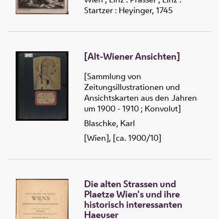
biß auf die neuen Zeiten
Startzer : Heyinger, 1745
[Alt-Wiener Ansichten]
[Sammlung von
Zeitungsillustrationen und
Ansichtskarten aus den Jahren
um 1900 - 1910 ; Konvolut]
Blaschke, Karl
[Wien], [ca. 1900/10]
Die alten Strassen und
Plaetze Wien's und ihre
historisch interessanten
Haeuser