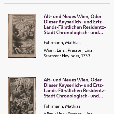
Alt- und Neues Wien, Oder
Dieser Kayserlich- und Ertz-
Lands-Fürstlichen Residentz-
Stadt Chronologisch- und
Historische Beschreibung
/
2 :
Von den mittleren- Biß
Fuhrmann, Mathias
auf gegenwärtige Zeiten :
Wien ; Linz : Prasser ; Linz :
Aus verschiedenen
Startzer : Heyinger, 1739
bewehrten Auctoribus, und
andern sicheren
Nachrichten, zusamm
getragen, und mit mehreren
Alt- und Neues Wien, Oder
Kupfern herausgegeben
Dieser Kayserlich- und Ertz-
Lands-Fürstlichen Residentz-
Stadt Chronologisch- und
Historische Beschreibung
/
1 :
Von derselben
Fuhrmann, Mathias
vermuthlichen Ursprung an
Wien ; Linz : Prasser ; Linz :