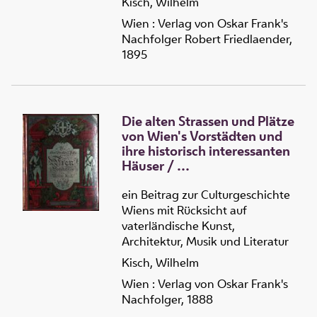
Kisch, Wilhelm
Wien : Verlag von Oskar Frank's
Nachfolger Robert Friedlaender,
1895
Die alten Strassen und Plätze
von Wien's Vorstädten und
ihre historisch interessanten
Häuser
/
1 :
Die
alten Strassen und
Plätze von Wien's
ein Beitrag zur Culturgeschichte
Vorstädten und ihre
Wiens mit Rücksicht auf
historisch interessanten
vaterländische Kunst,
Häuser
Architektur, Musik und Literatur
Kisch, Wilhelm
Wien : Verlag von Oskar Frank's
Nachfolger, 1888