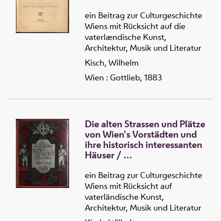
ein Beitrag zur Culturgeschichte
Wiens mit Rücksicht auf die
vaterlændische Kunst,
Architektur, Musik und Literatur
Kisch, Wilhelm
Wien : Gottlieb, 1883
Die alten Strassen und Plätze
von Wien's Vorstädten und
ihre historisch interessanten
Häuser
/
2 :
Die
alten Strassen und
Plätze von Wien's
ein Beitrag zur Culturgeschichte
Vorstädten und ihre
Wiens mit Rücksicht auf
historisch interessanten
vaterländische Kunst,
Häuser
Architektur, Musik und Literatur