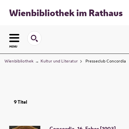
Wienbibliothek im Rathaus
MENU
Wienbibliothek
→
Kultur und Literatur
Presseclub Concordia
9
Titel
Concordia, 16. Feber [1903]