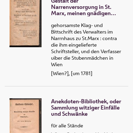
Gestalt der
Narrenversorgung in St.
Marx, meinen gnädigen
Herrn Narrenkommendant,
und würdigsten Thorwartl in
gehorsamste Klag- und
St. Marx
Bittschrift des Verwalters im
Narrnhaus zu St.Marx : contra
die ihm eingelieferte
Schriftsteller, und den Verfasser
uiber die Stubenmädchen in
Wien
[Wien?], [um 1781]
Anekdoten-Bibliothek, oder
Sammlung witziger Einfälle
und Schwänke
für alle Stände