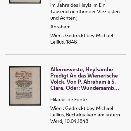
im Jahre des Heyls im Ein
Tausend Achthunder Viezigsten
und Achten]
Abraham
Wien : Gedruckt bey Michael
Lellius, 1848
Allerneweste, Heylsambe
Predigt An das Wienerische
Volck. Von P. Abraham à S.
Clara. Oder: Wundersambe
Historia, Wie solicher
fürtrefflicher Ertz-Prediger,
Hilarius de Fonte
nach 100jähriger Rast sein
Wien : Gedruckt bey Michael
Grab-Truhel in Maria-Brunn
Lellius, Buchdruckern am untern
vonwegen des
Werd, 10.04.1848
großmächtigen Getös, so die
guete Wien-Stadt in denen