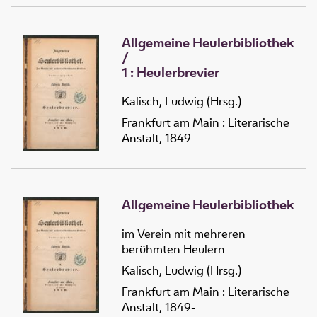
Merz-Tägen durch und
durch auffrebelliret,
Allgemeine Heulerbibliothek
verlassen und abermalen ...
/
sein salbungsreichen Mund
1 :
Heulerbrevier
aufgethan ... ; [So
geschrieben am 10. Aprilis
Kalisch, Ludwig (Hrsg.)
im Jahre des Heyls im Ein
Tausend Achthundert
Frankfurt am Main : Literarische
Vierzigsten und Achten]
Anstalt, 1849
Allgemeine Heulerbibliothek
im Verein mit mehreren
berühmten Heulern
Kalisch, Ludwig (Hrsg.)
Frankfurt am Main : Literarische
Anstalt, 1849-