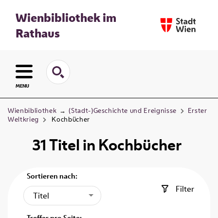
Wienbibliothek im
Rathaus
MENU
Wienbibliothek
→
(Stadt-)Geschichte und Ereignisse
Erster
Weltkrieg
Kochbücher
31
Titel
in
Kochbücher
Sortieren nach:
Filter
Titel
Treffer pro Seite: