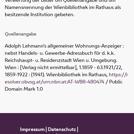
Verwertung der Bilder um Quellenangabe und um
Namensnennung der Wienbibliothek im Rathaus als
besitzende Institution gebeten.
Quellenangabe
Adolph Lehmann's allgemeiner Wohnungs-Anzeiger :
nebst Handels- u. Gewerbe-Adressbuch für d. k.k.
Reichshaupt- u. Residenzstadt Wien u. Umgebung
.
Wien : [Verlag nicht ermittelbar], 1.1859 - 63.1921/22,
1859-1922
:
(1941). Wienbibliothek im Rathaus,
https://r
esolver.obvsg.at/urn:nbn:at:AT-WBR-480474
/ Public
Domain Mark 1.0
Impressum
|
Datenschutz
|