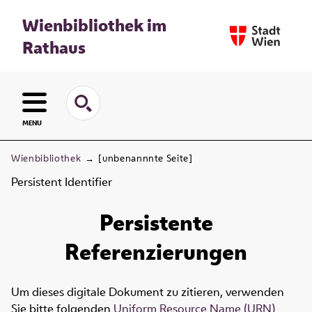
Wienbibliothek im
Rathaus
MENU
Wienbibliothek
→
[unbenannnte Seite]
Persistent Identifier
Persistente
Referenzierungen
Um dieses digitale Dokument zu zitieren, verwenden
Sie bitte folgenden
Uniform Resource Name (URN)