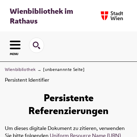
Wienbibliothek im
Rathaus
MENU
Wienbibliothek
→
[unbenannnte Seite]
Persistent Identifier
Persistente
Referenzierungen
Um dieses digitale Dokument zu zitieren, verwenden
Sie bitte folgenden
Uniform Resource Name (URN)