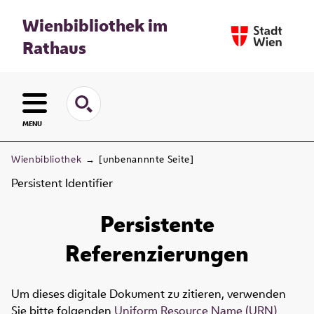
Wienbibliothek im
Rathaus
MENU
Wienbibliothek
→
[unbenannnte Seite]
Persistent Identifier
Persistente
Referenzierungen
Um dieses digitale Dokument zu zitieren, verwenden
Sie bitte folgenden
Uniform Resource Name (URN)