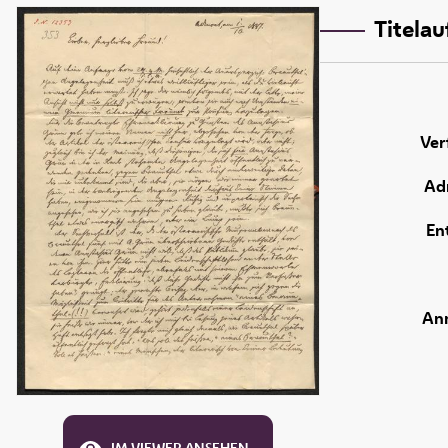
Titela
Ver
Adr
En
An