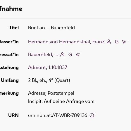
ufnahme
Titel
Brief an ... Bauernfeld
fasser*in
Hermann von Hermannsthal, Franz
essat*in
Bauernfeld, ...
tstehung
Admont
,
1.10.1837
Umfang
2 Bl., eh., 4° (Quart)
merkung
Adresse; Poststempel
Incipit: Auf deine Anfrage vom
URN
urn:nbn:at:AT-WBR-789136