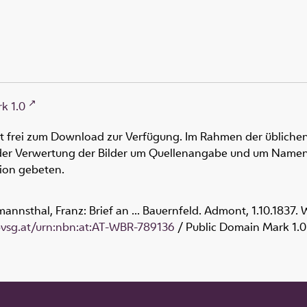
k 1.0
ht frei zum Download zur Verfügung. Im Rahmen der üblichen
oder Verwertung der Bilder um Quellenangabe und um Namen
tion gebeten.
nsthal, Franz: Brief an ... Bauernfeld. Admont, 1.10.1837.
obvsg.at/urn:nbn:at:AT-WBR-789136
/ Public Domain Mark 1.0