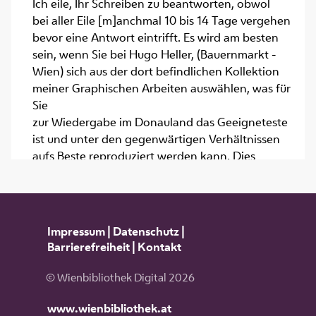
Ich eile, Ihr Schreiben zu beantworten, obwol
bei aller Eile [m]anchmal 10 bis 14 Tage vergehen
bevor eine Antwort eintrifft. Es wird am besten
sein, wenn Sie bei Hugo Heller, (Bauernmarkt -
Wien) sich aus der dort befindlichen Kollektion
meiner Graphischen Arbeiten auswählen, was für
Sie
zur Wiedergabe im Donauland das Geeigneteste
ist und unter den gegenwärtigen Verhältnissen
aufs Beste reproduziert werden kann. Dies
erscheint mir sehr wichtig, wie auch Ihnen.
Hoffentlich wird die Zeitschrift unter Ihrer
bewärten künstlerischen Leitung einen guten
Erfolg haben, wie ich es Ihnen von Herzen
Impressum
|
Datenschutz
|
wünsche.
Barrierefreiheit
|
Kontakt
Mit den besten Grüßen an Sie und
Ihre werte Frau
© Wienbibliothek Digital 2026
Ihrergebener
www.wienbibliothek.at
Emil Orlik