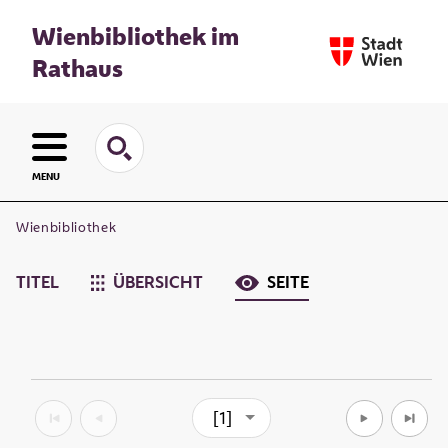
Wienbibliothek im
Rathaus
MENU
Wienbibliothek
TITEL
ÜBERSICHT
SEITE
[1]