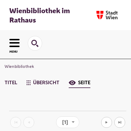
Wienbibliothek im
Rathaus
MENU
Wienbibliothek
TITEL
ÜBERSICHT
SEITE
[1]