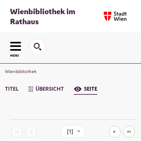
Wienbibliothek im
Rathaus
MENU
Wienbibliothek
TITEL
ÜBERSICHT
SEITE
[1]