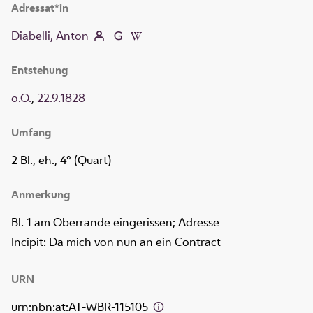
Adressat*in
Diabelli, Anton
Entstehung
o.O.
,
22.9.1828
Umfang
2 Bl., eh., 4° (Quart)
Anmerkung
Bl. 1 am Oberrande eingerissen; Adresse
Incipit: Da mich von nun an ein Contract
URN
urn:nbn:at:AT-WBR-115105