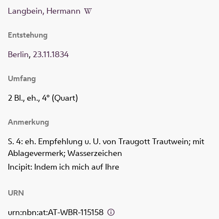
Langbein, Hermann
Entstehung
Berlin
,
23.11.1834
Umfang
2 Bl., eh., 4° (Quart)
Anmerkung
S. 4: eh. Empfehlung u. U. von Traugott Trautwein; mit
Ablagevermerk; Wasserzeichen
Incipit: Indem ich mich auf Ihre
URN
urn:nbn:at:AT-WBR-115158