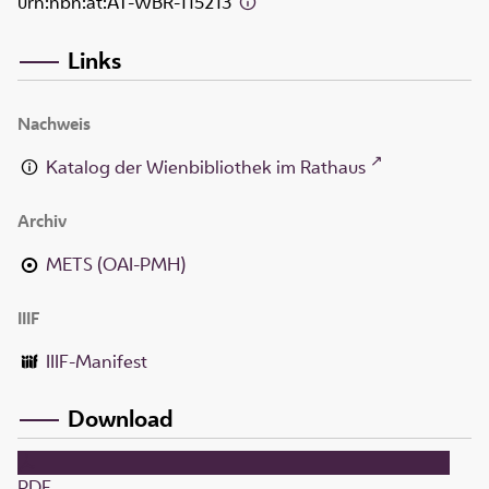
urn:nbn:at:AT-WBR-115213
Links
Nachweis
Katalog der Wienbibliothek im Rathaus
Archiv
METS (OAI-PMH)
IIIF
IIIF-Manifest
Download
PDF