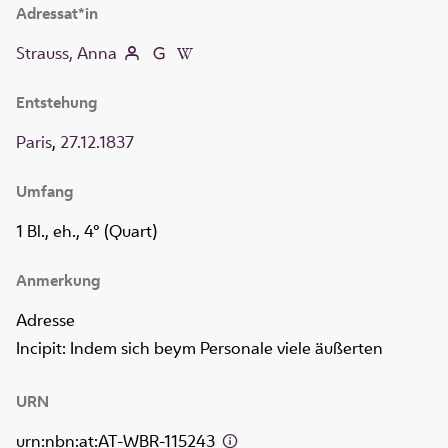
Adressat*in
Strauss, Anna
Entstehung
Paris
,
27.12.1837
Umfang
1 Bl., eh., 4° (Quart)
Anmerkung
Adresse
Incipit: Indem sich beym Personale viele äußerten
URN
urn:nbn:at:AT-WBR-115243