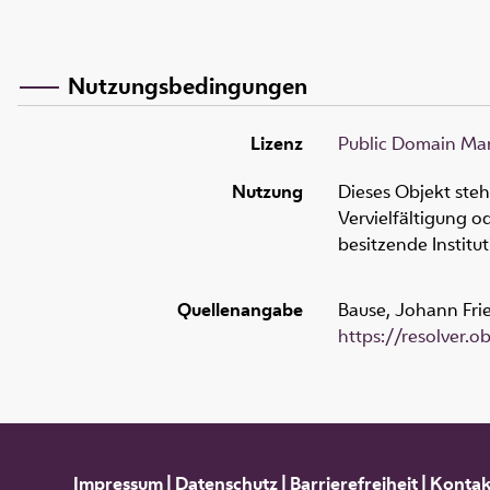
Nutzungsbedingungen
Lizenz
Public Domain Mar
Nutzung
Dieses Objekt ste
Vervielfältigung 
besitzende Institu
Quellenangabe
Bause, Johann Frie
https://resolver.
Impressum
|
Datenschutz
|
Barrierefreiheit
|
Kontak