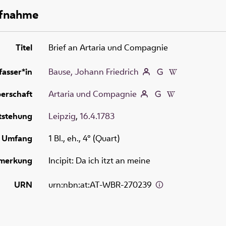
ufnahme
Titel
Brief an Artaria und Compagnie
fasser*in
Bause, Johann Friedrich
erschaft
Artaria und Compagnie
tstehung
Leipzig
,
16.4.1783
Umfang
1 Bl., eh., 4° (Quart)
merkung
Incipit: Da ich itzt an meine
URN
urn:nbn:at:AT-WBR-270239