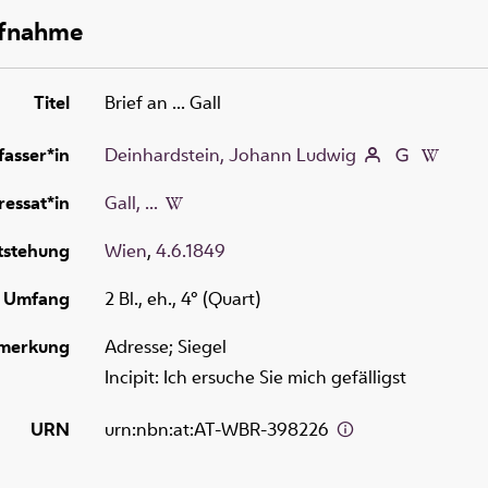
ufnahme
Titel
Brief an ... Gall
fasser*in
Deinhardstein, Johann Ludwig
essat*in
Gall, ...
tstehung
Wien
,
4.6.1849
Umfang
2 Bl., eh., 4° (Quart)
merkung
Adresse; Siegel
Incipit: Ich ersuche Sie mich gefälligst
URN
urn:nbn:at:AT-WBR-398226