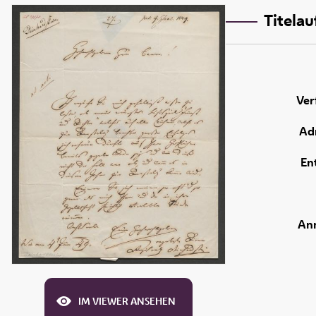
Titela
Ver
Adr
En
An
IM VIEWER ANSEHEN