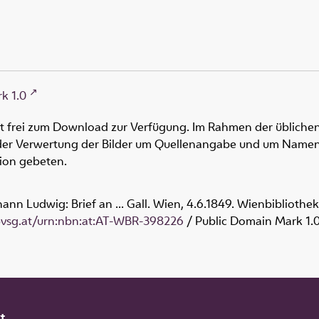
k 1.0
ht frei zum Download zur Verfügung. Im Rahmen der üblichen
oder Verwertung der Bilder um Quellenangabe und um Namen
tion gebeten.
ann Ludwig: Brief an ... Gall. Wien, 4.6.1849. Wienbibliothe
obvsg.at/urn:nbn:at:AT-WBR-398226
/ Public Domain Mark 1.
t