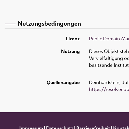
Nutzungsbedingungen
Lizenz
Public Domain Mar
Nutzung
Dieses Objekt ste
Vervielfältigung 
besitzende Institu
Quellenangabe
Deinhardstein, Joh
https://resolver.
Impressum
|
Datenschutz
|
Barrierefreiheit
|
Kontak