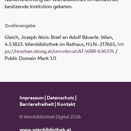
besitzende Institution gebeten.
Quellenangabe
Gleich, Joseph Alois: Brief an Adolf Bäuerle. Wien,
4.5.1823. Wienbibliothek im Rathaus,
H.I.N.-217665
,
htt
ps://resolver.obvsg.at/urn:nbn:at:AT-WBR-636374
/
Public Domain Mark 1.0
Impressum
|
Datenschutz
|
Barrierefreiheit
|
Kontakt
© Wienbibliothek Digital 2026
www.wienbibliothek.at