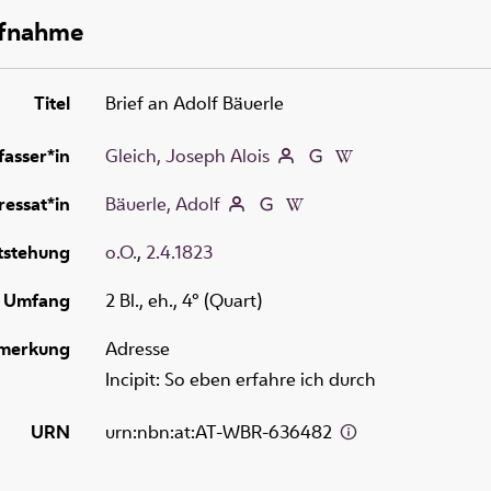
ufnahme
Titel
Brief an Adolf Bäuerle
fasser*in
Gleich, Joseph Alois
essat*in
Bäuerle, Adolf
tstehung
o.O.
,
2.4.1823
Umfang
2 Bl., eh., 4° (Quart)
merkung
Adresse
Incipit: So eben erfahre ich durch
URN
urn:nbn:at:AT-WBR-636482