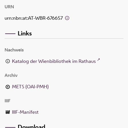
URN
urn:nbn:at:AT-WBR-676657
Links
Nachweis
Katalog der Wienbibliothek im Rathaus
Archiv
METS (OAI-PMH)
IIIF
IIIF-Manifest
Download