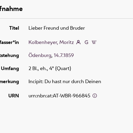
ufnahme
Titel
Lieber Freund und Bruder
fasser*in
Kolbenheyer, Moritz
tstehung
Ödenburg
,
14.7.1859
Umfang
2 Bl., eh., 4° (Quart)
merkung
Incipit: Du hast nur durch Deinen
URN
urn:nbn:at:AT-WBR-966845