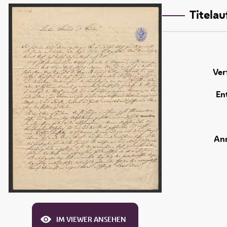
Titela
Ver
En
An
IM VIEWER ANSEHEN