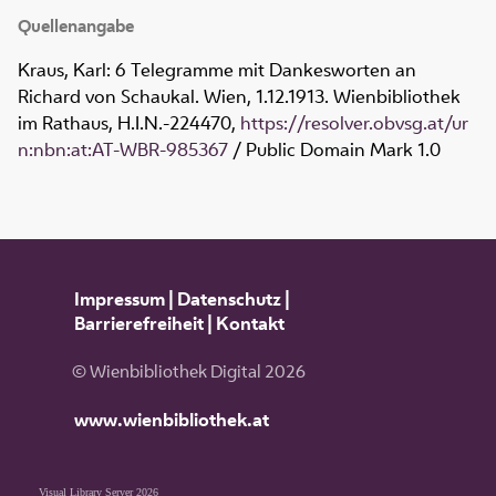
Quellenangabe
Kraus, Karl: 6 Telegramme mit Dankesworten an
Richard von Schaukal. Wien, 1.12.1913. Wienbibliothek
im Rathaus,
H.I.N.-224470
,
https://resolver.obvsg.at/ur
n:nbn:at:AT-WBR-985367
/ Public Domain Mark 1.0
Impressum
|
Datenschutz
|
Barrierefreiheit
|
Kontakt
© Wienbibliothek Digital 2026
www.wienbibliothek.at
Visual Library Server 2026