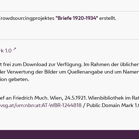
 Crowdsourcingprojektes
"Briefe 1920-1934"
erstellt.
k 1.0
ht frei zum Download zur Verfügung. Im Rahmen der üblichen
oder Verwertung der Bilder um Quellenangabe und um Namen
tion gebeten.
ief an Friedrich Much. Wien, 24.5.1921. Wienbibliothek im Ra
obvsg.at/urn:nbn:at:AT-WBR-1244818
/ Public Domain Mark 1.