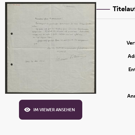
Titela
Ver
Adr
En
An
IM VIEWER ANSEHEN