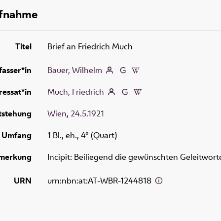
ufnahme
Titel
Brief an Friedrich Much
fasser*in
Bauer, Wilhelm
essat*in
Much, Friedrich
tstehung
Wien
,
24.5.1921
Umfang
1 Bl., eh., 4° (Quart)
merkung
Incipit: Beiliegend die gewünschten Geleitwort
URN
urn:nbn:at:AT-WBR-1244818