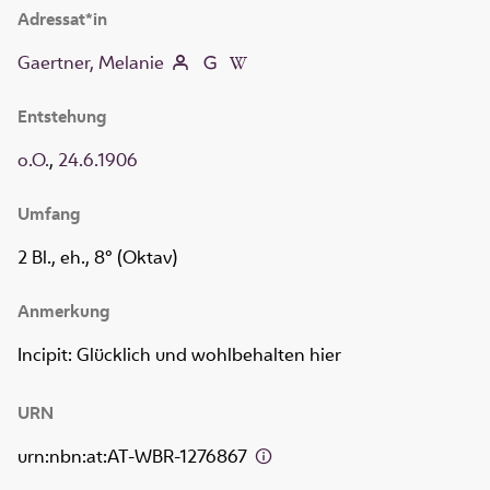
Adressat*in
Gaertner, Melanie
Entstehung
o.O.
,
24.6.1906
Umfang
2 Bl., eh., 8° (Oktav)
Anmerkung
Incipit: Glücklich und wohlbehalten hier
URN
urn:nbn:at:AT-WBR-1276867