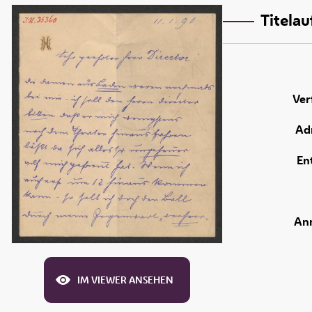
Titela
Ver
Adr
En
An
IM VIEWER ANSEHEN