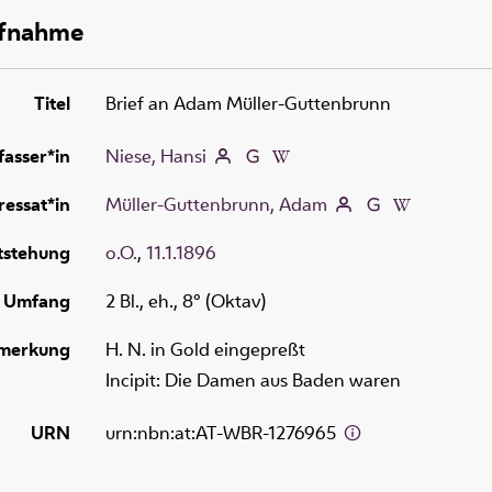
ufnahme
Titel
Brief an Adam Müller-Guttenbrunn
fasser*in
Niese, Hansi
essat*in
Müller-Guttenbrunn, Adam
tstehung
o.O.
,
11.1.1896
Umfang
2 Bl., eh., 8° (Oktav)
merkung
H. N. in Gold eingepreßt
Incipit: Die Damen aus Baden waren
URN
urn:nbn:at:AT-WBR-1276965