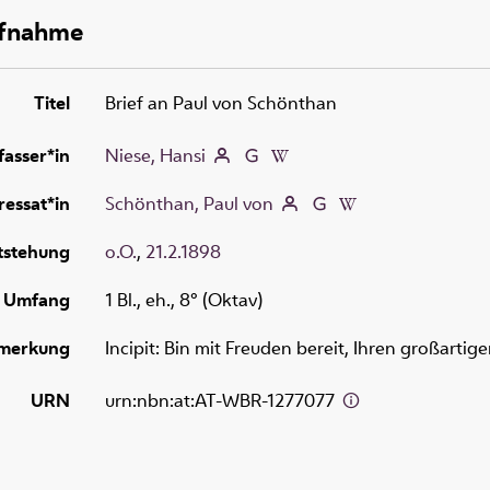
ufnahme
Titel
Brief an Paul von Schönthan
fasser*in
Niese, Hansi
essat*in
Schönthan, Paul von
tstehung
o.O.
,
21.2.1898
Umfang
1 Bl., eh., 8° (Oktav)
merkung
Incipit: Bin mit Freuden bereit, Ihren großartig
URN
urn:nbn:at:AT-WBR-1277077