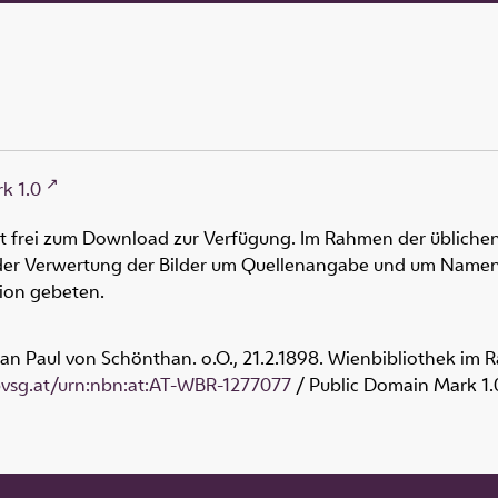
k 1.0
ht frei zum Download zur Verfügung. Im Rahmen der üblichen
oder Verwertung der Bilder um Quellenangabe und um Namen
tion gebeten.
f an Paul von Schönthan. o.O., 21.2.1898. Wienbibliothek im 
obvsg.at/urn:nbn:at:AT-WBR-1277077
/ Public Domain Mark 1.