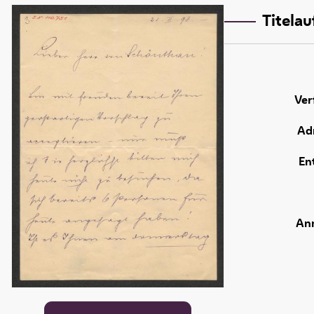
Titela
Ver
Adr
En
An