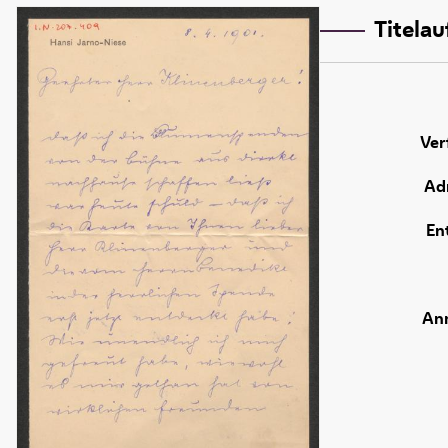
Titela
Ver
Adr
En
An