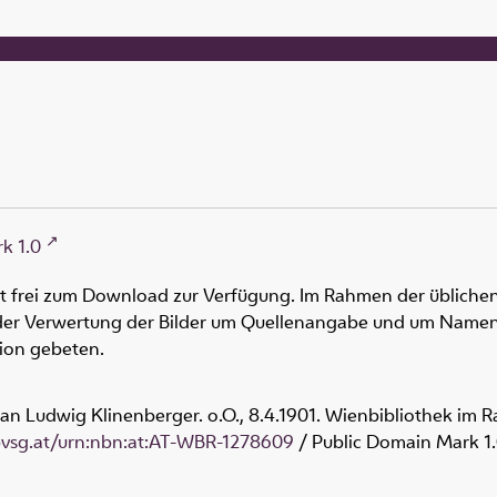
k 1.0
ht frei zum Download zur Verfügung. Im Rahmen der üblichen
oder Verwertung der Bilder um Quellenangabe und um Namen
tion gebeten.
f an Ludwig Klinenberger. o.O., 8.4.1901. Wienbibliothek im 
obvsg.at/urn:nbn:at:AT-WBR-1278609
/ Public Domain Mark 1