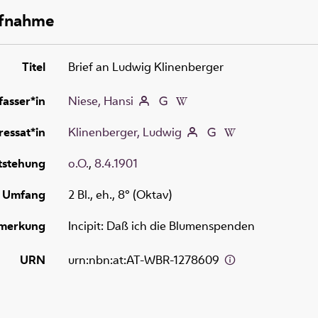
ufnahme
Titel
Brief an Ludwig Klinenberger
fasser*in
Niese, Hansi
essat*in
Klinenberger, Ludwig
tstehung
o.O.
,
8.4.1901
Umfang
2 Bl., eh., 8° (Oktav)
merkung
Incipit: Daß ich die Blumenspenden
URN
urn:nbn:at:AT-WBR-1278609