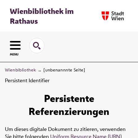
Wienbibliothek im
Rathaus
MENU
Wienbibliothek
→
[unbenannnte Seite]
Persistent Identifier
Persistente
Referenzierungen
Um dieses digitale Dokument zu zitieren, verwenden
Sie bitte folgenden
Uniform Resource Name (URN)