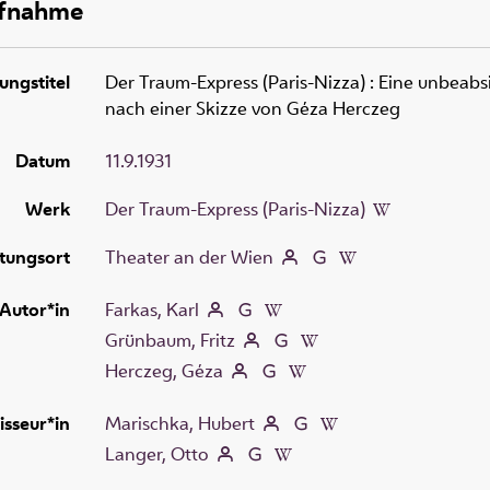
ufnahme
ungstitel
Der Traum-Express (Paris-Nizza)
:
Eine unbeabsi
nach einer Skizze von Géza Herczeg
Datum
11.9.1931
Werk
Der Traum-Express (Paris-Nizza)
tungsort
Theater an der Wien
Autor*in
Farkas, Karl
Grünbaum, Fritz
Herczeg, Géza
isseur*in
Marischka, Hubert
Langer, Otto