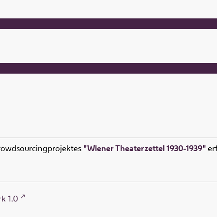
rowdsourcingprojektes
"Wiener Theaterzettel 1930-1939"
erf
k 1.0