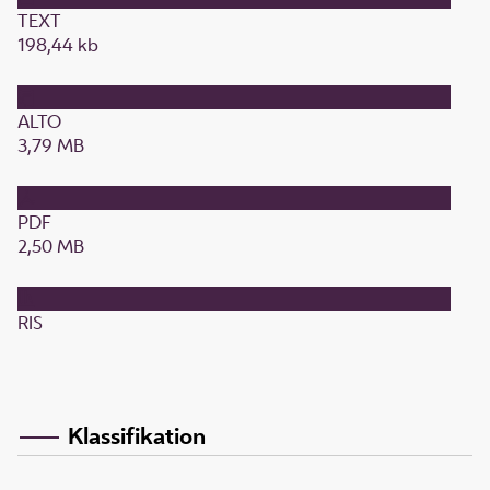
TEXT
198,44 kb
ALTO
3,79 MB
PDF
2,50 MB
RIS
Klassifikation