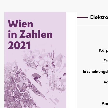
Elektro
Körp
Er
Erscheinungs
V
An