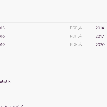
PDF
013
2014
PDF
016
2017
PDF
019
2020
atistik