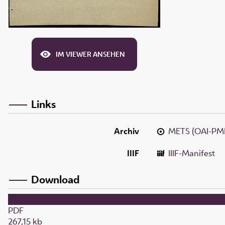
IM VIEWER ANSEHEN
Links
Archiv
METS (OAI-PM
IIIF
IIIF-Manifest
Download
PDF
267,15 kb