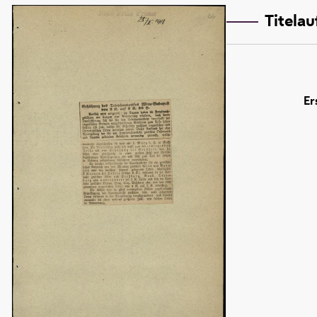
Titela
Er