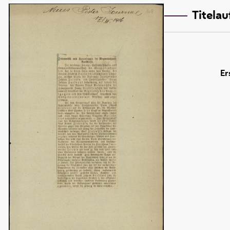
Titela
Er